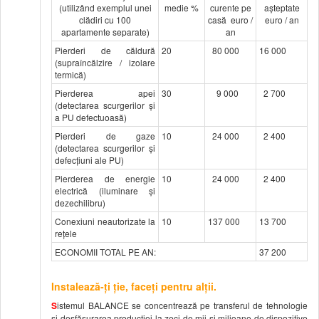
(utilizând exemplul unei
medie %
curente pe
așteptate
clădiri cu 100
casă euro /
euro / an
apartamente separate)
an
Pierderi de căldură
20
80 000
16 000
(supraîncălzire / izolare
termică)
Pierderea apei
30
9 000
2 700
(detectarea scurgerilor și
a PU defectuoasă)
Pierderi de gaze
10
24 000
2 400
(detectarea scurgerilor și
defecțiuni ale PU)
Pierderea de energie
10
24 000
2 400
electrică (iluminare și
dezechilibru)
Conexiuni neautorizate la
10
137 000
13 700
rețele
ECONOMII TOTAL PE AN:
37 200
Instalează-ţi ţie, faceţi pentru alţii.
S
istemul BALANCE se concentrează pe transferul de tehnologie
și desfășurarea producției la zeci de mii și milioane de dispozitive