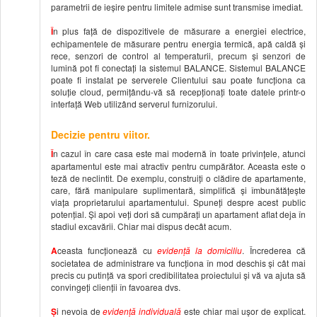
parametrii de ieșire pentru limitele admise sunt transmise imediat.
Î
n plus față de dispozitivele de măsurare a energiei electrice,
echipamentele de măsurare pentru energia termică, apă caldă și
rece, senzori de control al temperaturii, precum și senzori de
lumină pot fi conectați la sistemul BALANCE. Sistemul BALANCE
poate fi instalat pe serverele Clientului sau poate funcționa ca
soluție cloud, permițându-vă să recepționați toate datele printr-o
interfață Web utilizând serverul furnizorului.
Decizie pentru viitor.
Î
n cazul în care casa este mai modernă în toate privințele, atunci
apartamentul este mai atractiv pentru cumpărător. Aceasta este o
teză de neclintit. De exemplu, construiți o clădire de apartamente,
care, fără manipulare suplimentară, simplifică și îmbunătățește
viața proprietarului apartamentului. Spuneți despre acest public
potențial. Și apoi veți dori să cumpărați un apartament aflat deja în
stadiul excavării. Chiar mai dispus decât acum.
A
ceasta funcționează cu
eviden
ţă
la domiciliu
. Încrederea că
societatea de administrare va funcționa în mod deschis și cât mai
precis cu putință va spori credibilitatea proiectului și vă va ajuta să
convingeți clienții în favoarea dvs.
Ș
i nevoia de
evidenţă individuală
este chiar mai ușor de explicat.