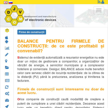
Firme de construcţii
BALANCE PENTRU FIRMELE DE
CONSTRUCȚII: de ce este profitabil și
convenabil?
S
istemul de evidenţă automatizată a resurselor energetice nu este
doar un mijloc de gestionare a companiilor, a organizațiilor de
vânzări de energie, a serviciilor municipale și a complexelor
hoteliere și comerciale. Desigur, BALANCE aduce multe beneficii
celor care servesc clădiri de locuințe rezidențiale: de la citirea de
la distanță (PU) până la prelucrarea, analizarea și trimiterea la
facturare.
Firmele de construcții sunt interesante nu doar de
acest lucru.
O
rice companie de construcții caută modalități de creștere a
puterii de cumpărare a unei clădiri rezidențiale. Deoarece acest
lucru este un beneficiu direct pentru dezvoltator. Sistemul