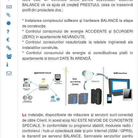
BALANCE vă va ajuta să creșteți PRESTIJUL ceea ce înseamnă
profit din proiectele dvs.:
*
Instalarea complexului software și hardware BALANCE la etapa
de construcție.
*
Controlul consumului de energie ACCIDENTE și SCURGERI
(ZERO) în apartamente NEVÂNDUTE.
*
Controlul conexiunilor neautorizate la retelele ingineresti ale
instalatiilor construite.
*
Controlul consumului de energie si corectitudinea platii in
apartamente si birouri DATE ÎN ARENDĂ.
L
a instalație, dispozitivele de măsurare și senzorii sunt conectați
de către Client, în acest scop NU ESTE NEVOIE DE CUNOȘTINȚE
SPECIALE. În conformitate cu programul stabilit, modulele radio /
controlerul / hub-ul colectează date și prin Internet (GSM / GPRS),
le transmit pe serverul BALANCE. Semnalele senzorilor pentru