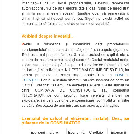
Imaginați-vă că în locul proprietarului, sistemul raportează
automat consumul de apă, electricitate și gaz. Nimic de înregistrat
și trimis nu mai este necesar. Rămâne doar să primească o
chitanță și să plătească pentru ea. Sigur, nu există astfel de
oameni care să refuze o astfel de opțiune convenabilă.
Vorbind despre investiții.
P
entru a “simplifica și îmbunătăți viața proprietarului
apartamentului” nu necesită muncă globală sau bugete gigantice.
Totul este mai prozaic. Nu există niciun proiect de capital, nici o
lucrare de instalare complicată și specială. Costul modulului radio,
la care sunt conectate până la patru dispozitive de măsură la nivel
de locuință și individuale, NU ESTE MAI SCUMP DE 50 EUR, iar
pentru proiectele la scară largă poate fi redus
FOARTE
ESENȚIAL
. Pentru a instala sistemul nu este necesar de către un
EXPERT calificat. Sistemul de evidenţă BALANCE este stabilit de
către COMPANIA DE CONSTRUCŢIE sau compania
INTEGRATOR pe cont propriu. Toate celelalte cheltuieli de
exploatare, inclusiv costurile de comunicare, vor fi plătite în viitor
de către Societatea de administrare sau asociația chiriașilor.
Exemplul de calcul al eficienței: instalați Dvs., se
plătește de la CONSUMATOR.
Economii majore
Economia
Cheltuieli
Economii