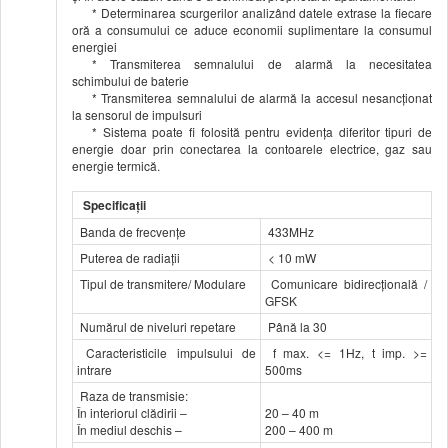
* Determinarea scurgerilor analizând datele extrase la fiecare
oră a consumului ce aduce economii suplimentare la consumul
energiei
* Transmiterea semnalului de alarmă la necesitatea
schimbului de baterie
* Transmiterea semnalului de alarmă la accesul nesancţionat
la sensorul de impulsuri
* Sistema poate fi folosită pentru evidenţa diferitor tipuri de
energie doar prin conectarea la contoarele electrice, gaz sau
energie termică.
Specificaţii
Banda de frecvenţe
433MHz
Puterea de radiaţii
< 10 mW
Tipul de transmitere/ Modulare
Comunicare bidirecțională /
GFSK
Numărul de niveluri repetare
Până la 30
Caracteristicile impulsului de
f max. <= 1Hz, t imp. >=
intrare
500ms
Raza de transmisie:
În interiorul clădirii –
20 – 40 m
În mediul deschis –
200 – 400 m