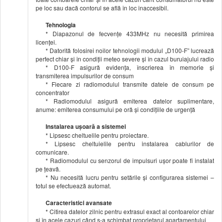
pe loc sau dacă contorul se află în loc inaccesibil.
Tehnologia
* Diapazonul de fecvenţe 433MHz nu necesită primirea
licenţei.
* Datorită folosirei noilor tehnologii modulul „D100-F” lucrează
perfect chiar şi în condiţii meteo severe şi în cazul buruiajului radio
* D100-F asigură evidenţa, înscrierea în memorie şi
transmiterea impulsurilor de consum
* Fiecare zi radiomodulul transmite datele de consum pe
concentrator
* Radiomodulul asigură emiterea datelor suplimentare,
anume: emiterea consumului pe oră şi condiţiile de urgenţă
Instalarea uşoară a sistemei
* Lipsesc cheltuelile pentru proiectare.
* Lipsesc cheltuielile pentru instalarea cablurilor de
comunicare.
* Radiomodulul cu senzorul de impulsuri uşor poate fi instalat
pe ţeavă.
* Nu necesită lucru pentru setările şi configurarea sistemei –
totul se efectuează automat.
Caracteristici avansate
* Citirea datelor zilnic pentru extrasul exact al contoarelor chiar
şi în acele cazuri când s-a schimbat proprietarul apartamentului