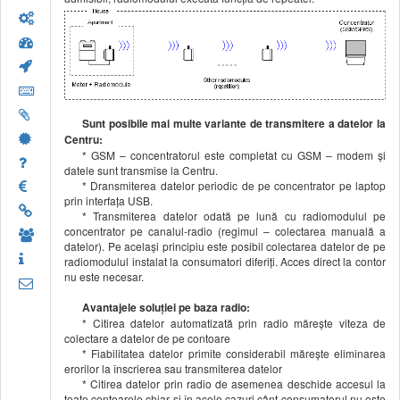
Sunt posibile mai multe variante de transmitere a datelor la
Centru:
* GSM – concentratorul este completat cu GSM – modem şi
datele sunt transmise la Centru.
* Dransmiterea datelor periodic de pe concentrator pe laptop
prin interfaţa USB.
* Transmiterea datelor odată pe lună cu radiomodulul pe
concentrator pe canalul-radio (regimul – colectarea manuală a
datelor). Pe acelaşi principiu este posibil colectarea datelor de pe
radiomodulul instalat la consumatori diferiţi. Acces direct la contor
nu este necesar.
Avantajele soluţiei pe baza radio:
* Citirea datelor automatizată prin radio măreşte viteza de
colectare a datelor de pe contoare
* Fiabilitatea datelor primite considerabil măreşte eliminarea
erorilor la înscrierea sau transmiterea datelor
* Citirea datelor prin radio de asemenea deschide accesul la
toate contoarele chiar şi în acele cazuri cânt consumatorul nu este