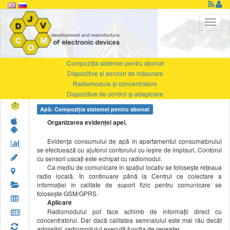
Compoziţia sistemei pentru abonat
Dispozitive și senzori de măsurare
Radiomodule şi concentratore
Dispozitive de control și adaptoare
Apă: Compoziţia sistemei pentru abonat
Organizarea evidenţei apei
.
Evidenţa consumului de apă în apartamentul consumatorului
se efectuează cu ajutorul contorului cu ieşire de implsuri. Contorul
cu sensori uscaţi este echipat cu radiomodul.
Ca mediu de comunicare în spaţiul locativ se foloseşte reţeaua
radio locală. În continuare până la Centrul ce colectare a
informaţiei în calitate de suport fizic pentru comunicare se
foloseşte GSM/GPRS.
Aplicare
Radiomodulul pot face schimb de informaţii direct cu
concentratorul. Dar dacă calitatea semnalului este mai rău decât
admisibil, radiomodulul execută funcţia de repeater.